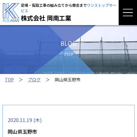
足場・仮設工事の組み立てから撤去まで
ワンストップサー
ビス
株式会社 岡南工業
TOP
＞
ブログ
＞
岡山県玉野市
2020.11.19 (木)
岡山県玉野市