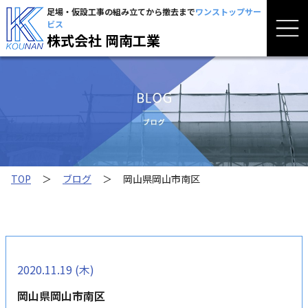
足場・仮設工事の組み立てから撤去まで
ワンストップサー
ビス
株式会社 岡南工業
TOP
＞
ブログ
＞
岡山県岡山市南区
2020.11.19 (木)
岡山県岡山市南区